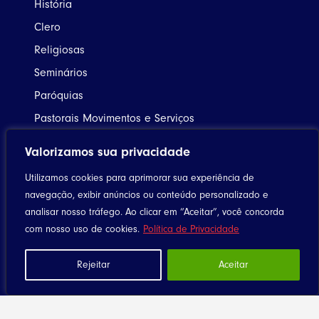
História
Clero
Religiosas
Seminários
Paróquias
Pastorais Movimentos e Serviços
Comissões Diocesanas
Valorizamos sua privacidade
Documentos Diocesanos
Bispo
Utilizamos cookies para aprimorar sua experiência de
navegação, exibir anúncios ou conteúdo personalizado e
Agenda
analisar nosso tráfego. Ao clicar em “Aceitar”, você concorda
Notícias
com nosso uso de cookies.
Política de Privacidade
Utilitários
Rejeitar
Aceitar
Celebrando a Vida
Liturgia Diária