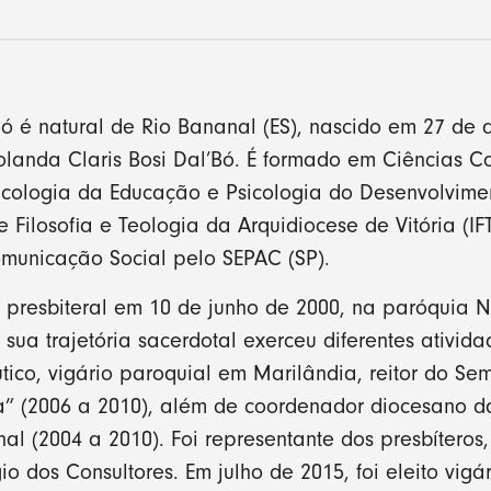
 é natural de Rio Bananal (ES), nascido em 27 de ag
Iolanda Claris Bosi Dal’Bó. É formado em Ciências C
cologia da Educação e Psicologia do Desenvolviment
de Filosofia e Teologia da Arquidiocese de Vitória (
unicação Social pelo SEPAC (SP).
presbiteral em 10 de junho de 2000, na paróquia 
 sua trajetória sacerdotal exerceu diferentes ativid
ico, vigário paroquial em Marilândia, reitor do Se
” (2006 a 2010), além de coordenador diocesano da
l (2004 a 2010). Foi representante dos presbíteros
io dos Consultores. Em julho de 2015, foi eleito vigá