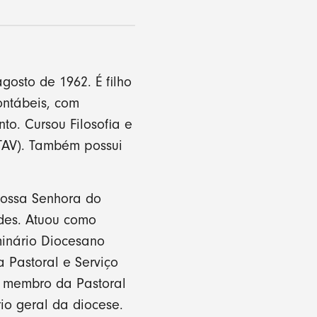
osto de 1962. É filho
ontábeis, com
o. Cursou Filosofia e
IFTAV). Também possui
Nossa Senhora do
ades. Atuou como
minário Diocesano
 Pastoral e Serviço
, membro da Pastoral
rio geral da diocese.