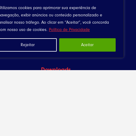
Utilizamos cookies para aprimorar sua experiência de
navegação, exibir anúncios ou conteúdo personalizado e
analisar nosso tráfego. Ao clicar em “Aceitar”, você concorda
com nosso uso de cookies.
Política de Privacidade
Rejeitar
Aceitar
Downloads
Canta Meu Povo
Arquivos
Política de Privacidade