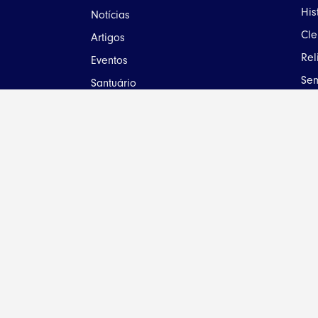
His
Notícias
Cle
Artigos
Rel
Eventos
Sem
Santuário
Par
Seja Dizimista
Pas
Contato
Com
Doc