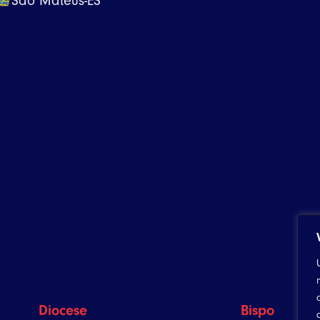
São Mateus-ES
Diocese
Bispo