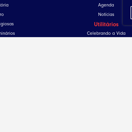
tória
Agenda
ro
Notícias
Utilitários
igiosas
inários
Celebrando a Vida
óquias
Liturgia Diária
torais Movimentos e Serviços
issões Diocesanas
umentos Diocesanos