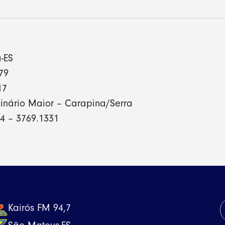
-ES
79
17
minário Maior – Carapina/Serra
64 – 3769.1331
Kairós FM 94,7