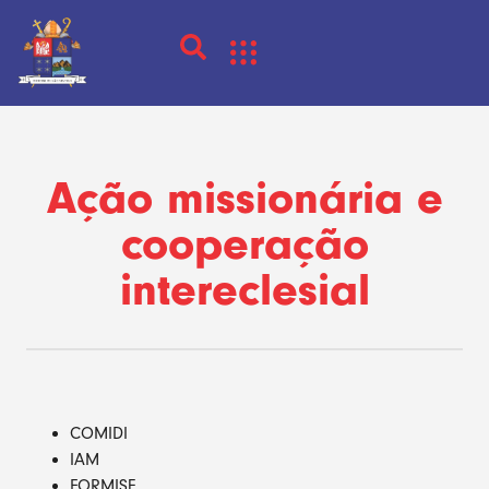
Ação missionária e
cooperação
intereclesial
COMIDI
IAM
FORMISE