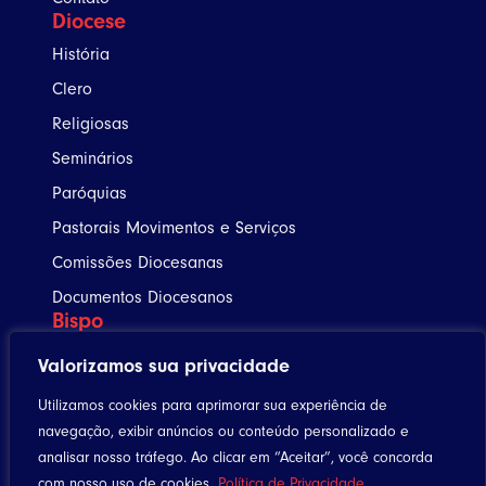
Diocese
História
Clero
Religiosas
Seminários
Paróquias
Pastorais Movimentos e Serviços
Comissões Diocesanas
Documentos Diocesanos
Bispo
Agenda
Valorizamos sua privacidade
Notícias
Utilizamos cookies para aprimorar sua experiência de
navegação, exibir anúncios ou conteúdo personalizado e
Utilitários
analisar nosso tráfego. Ao clicar em “Aceitar”, você concorda
Celebrando a Vida
com nosso uso de cookies.
Política de Privacidade