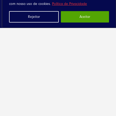
com nosso uso de cookies.
Política de Privacidade
Home
Rejeitar
Aceitar
Notícias
Artigos
Eventos
Santuário
Seja Dizimista
Contato
Diocese
História
Clero
Religiosas