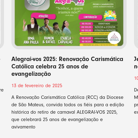
e
Alegrai-vos 2025: Renovação Carismática
J
Católica celebra 25 anos de
n
evangelização
1
13 de fevereiro de 2025
re
D
A Renovação Carismática Católica (RCC) da Diocese
M
de São Mateus, convida todos os fiéis para a edição
p
histórica do retiro de carnaval ALEGRAI-VOS 2025,
e
que celebrará 25 anos de evangelização e
avivamento