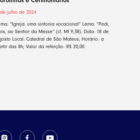
oroinhas e Cerimoniários
 de julho de 2024
ema: “Igreja: uma sinfonia vocacional” Lema: “Pedi,
ois, ao Senhor da Messe” (cf. Mt 9,38). Data: 18 de
gosto Local: Catedral de São Mateus; Horário: a
artir das 8h; Valor da refeição: R$ 20,00.