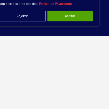
com nosso uso de cookies.
Política de Privacidade
Rejeitar
Aceitar
Downloads
Canta Meu Povo
Arquivos
Política de Privacidade