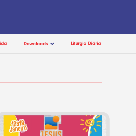
ida
Liturgia Diária
Downloads