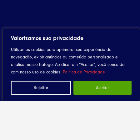
Home
Valorizamos sua privacidade
Notícias
Utilizamos cookies para aprimorar sua experiência de
Artigos
navegação, exibir anúncios ou conteúdo personalizado e
Eventos
analisar nosso tráfego. Ao clicar em “Aceitar”, você concorda
Santuário
com nosso uso de cookies.
Política de Privacidade
Seja Dizimista
Rejeitar
Aceitar
Contato
Diocese
História
Clero
Religiosas