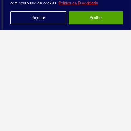
com nosso uso de cookies.
Política de Privacidade
Eventos
Santuário
Rejeitar
Aceitar
Seja Dizimista
Contato
Diocese
História
Clero
Religiosas
Seminários
Paróquias
Pastorais Movimentos e Serviços
Comissões Diocesanas
Documentos Diocesanos