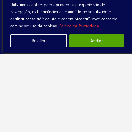
Utilizamos cookies para aprimorar sua experiência de
navegação, exibir anúncios ou conteúdo personalizado e
analisar nosso tráfego. Ao clicar em “Aceitar”, você concorda
com nosso uso de cookies.
Política de Privacidade
Rejeitar
Aceitar
Home
Notícias
Artigos
Eventos
Santuário
Seja Dizimista
Contato
Diocese