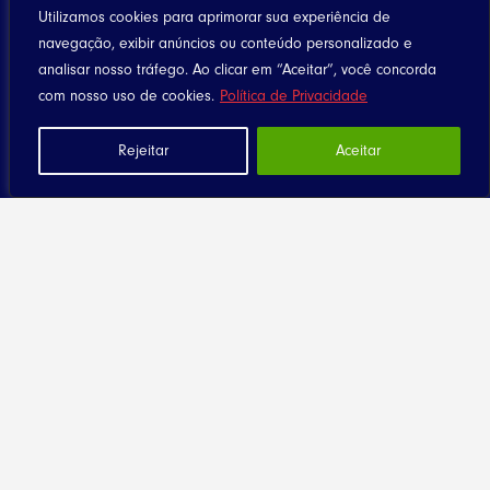
Utilizamos cookies para aprimorar sua experiência de
navegação, exibir anúncios ou conteúdo personalizado e
analisar nosso tráfego. Ao clicar em “Aceitar”, você concorda
com nosso uso de cookies.
Política de Privacidade
Rejeitar
Aceitar
Home
Notícias
Artigos
Eventos
Santuário
Seja Dizimista
Contato
Diocese