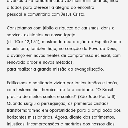
diversos a se tornarem cada vez mais missionários, indo
a todos para oferecer a alegria do encontro
pessoal e comunitário com Jesus Cristo.
Constatamos com júbilo a riqueza de carismas, dons e
serviços existentes na nossa Igreja
(cf. 1Cor 12,1-31), mostrando que a ação do Espírito Santo
impulsiona, também hoje, no coração do Povo de Deus,
o avanço em novas frentes de compromisso eclesial, com
renovado ardor e novos métodos,
para realizar a grande missão da evangelização.
Edifica-nos a santidade vivida por tantos irmãos e irmãs,
com testemunhos heroicos de fé e caridade. “O Brasil
precisa de muitos santos e santas!” (São João Paulo II).
Quando surgiu a perseguição, os primeiros cristãos
transformaram-na em oportunidade para a ampliação dos
horizontes missionários. Agora, diante dos sofrimentos,
injustiças, incompreensões e martírios dos nossos dias,