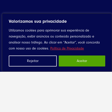
Valorizamos sua privacidade
Utilizamos cookies para aprimorar sua experiência de
navegação, exibir anúncios ou conteúdo personalizado e
Home
analisar nosso tráfego. Ao clicar em “Aceitar”, você concorda
com nosso uso de cookies.
Política de Privacidade
Notícias
Artigos
Rejeitar
Aceitar
Eventos
Santuário
Seja Dizimista
Contato
Diocese