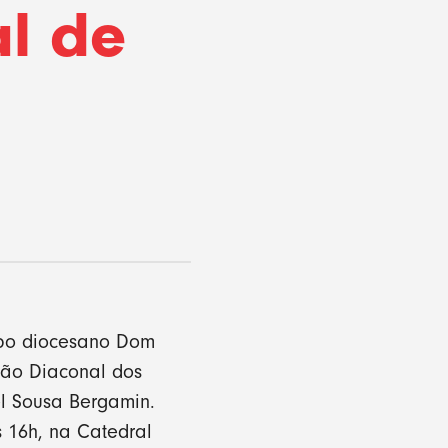
l de
l
spo diocesano Dom
ção Diaconal dos
el Sousa Bergamin.
 16h, na Catedral