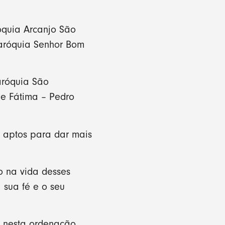
quia Arcanjo São
Paróquia Senhor Bom
aróquia São
de Fátima – Pedro
s aptos para dar mais
o na vida desses
sua fé e o seu
ós nesta ordenação