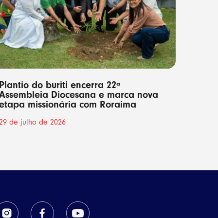
Plantio do buriti encerra 22ª
Assembleia Diocesana e marca nova
etapa missionária com Roraima
29 de julho de 2026