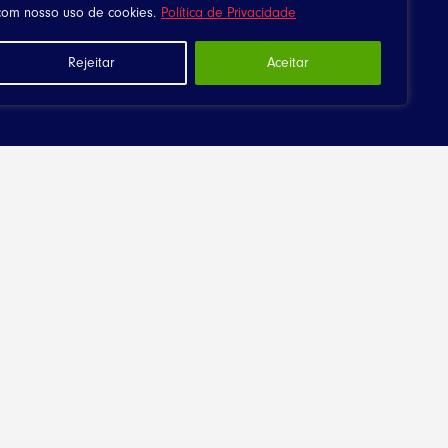
com nosso uso de cookies.
Política de Privacidade
Rejeitar
Aceitar
Downloads
Canta Meu Povo
Arquivos