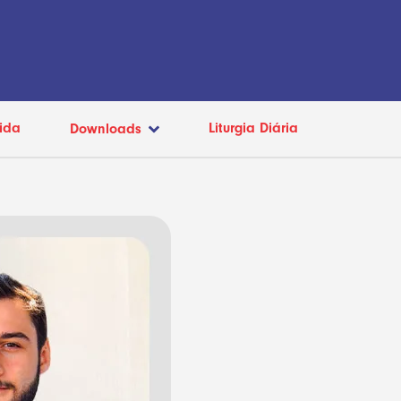
ida
Liturgia Diária
Downloads