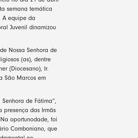
sta semana temática
s. A equipe da
oral Juvenil dinamizou
 de Nossa Senhora de
giosos (as), dentre
er (Diocesano), Ir.
ia São Marcos em
a Senhora de Fátima”,
 a presença das Irmãs
Na oportunodade, foi
ário Comboniano, que
undamental no