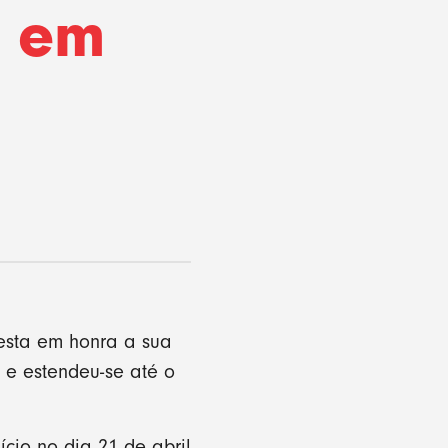
a em
esta em honra a sua
e estendeu-se até o
cio no dia 21 de abril