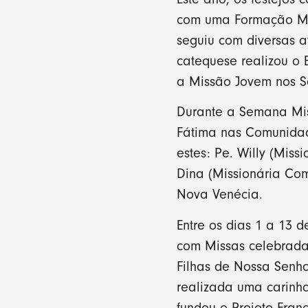
com uma Formação Mis
seguiu com diversas at
catequese realizou o E
a Missão Jovem nos S
Durante a Semana Mi
Fátima nas Comunidade
estes: Pe. Willy (Miss
Dina (Missionária C
Nova Venécia.
Entre os dias 1 a 13 
com Missas celebradas
Filhas de Nossa Senh
realizada uma carinh
fundou o Projeto Fran