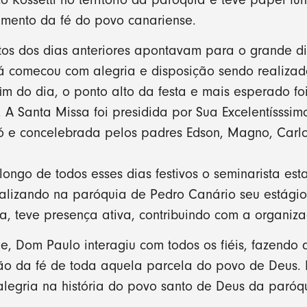
cimento da fé do povo canariense.
tos dos dias anteriores apontavam para o grande di
já comecou com alegria e disposição sendo realizado
im do dia, o ponto alto da festa e mais esperado fo
. A Santa Missa foi presidida por Sua Excelentísssi
ó e concelebrada pelos padres Edson, Magno, Carl
longo de todos esses dias festivos o seminarista est
alizando na paróquia de Pedro Canário seu estágio
 teve presença ativa, contribuindo com a organiza
e, Dom Paulo interagiu com todos os fiéis, fazendo
o da fé de toda aquela parcela do povo de Deus. D
legria na história do povo santo de Deus da paróq