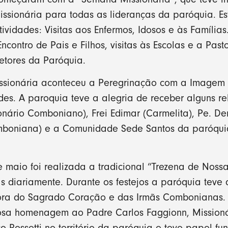
sionária para todas as lideranças da paróquia. E
ividades: Visitas aos Enfermos, Idosos e às Família
ncontro de Pais e Filhos, visitas às Escolas e a Past
etores da Paróquia.
ssionária aconteceu a Peregrinação com a Imagem
s. A paroquia teve a alegria de receber alguns reli
ionário Comboniano), Frei Edimar (Carmelita), Pe. Den
omboniana) e a Comunidade Sede Santos da paróqu
de maio foi realizada a tradicional “Trezena de Noss
 diariamente. Durante os festejos a paróquia teve
ora do Sagrado Coração e das Irmãs Combonianas. 
osa homenagem ao Padre Carlos Faggionn, Mission
co Rossetti no território da paróquia e teve papel f