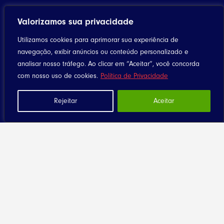
Valorizamos sua privacidade
Utilizamos cookies para aprimorar sua experiência de
navegação, exibir anúncios ou conteúdo personalizado e
Home
analisar nosso tráfego. Ao clicar em “Aceitar”, você concorda
Notícias
com nosso uso de cookies.
Política de Privacidade
Artigos
Rejeitar
Aceitar
Eventos
Santuário
Seja Dizimista
Contato
Diocese
História
Clero