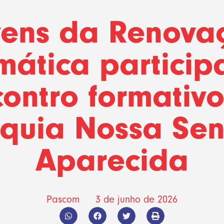
vens da Renova
mática partici
ontro formativ
quia Nossa Se
Aparecida
Pascom
3 de junho de 2026