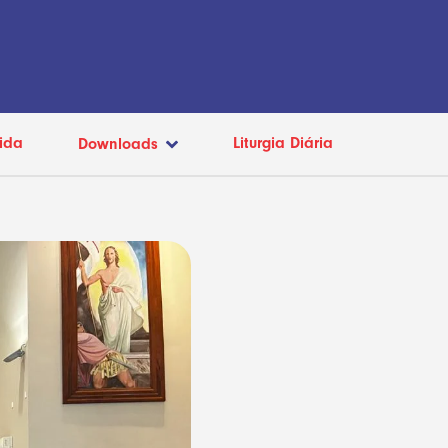
ida
Liturgia Diária
Downloads