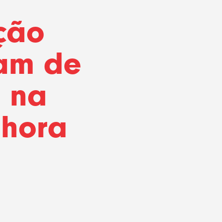
ção
pam de
o na
nhora