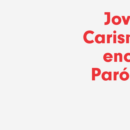
Jo
Caris
enc
Paró