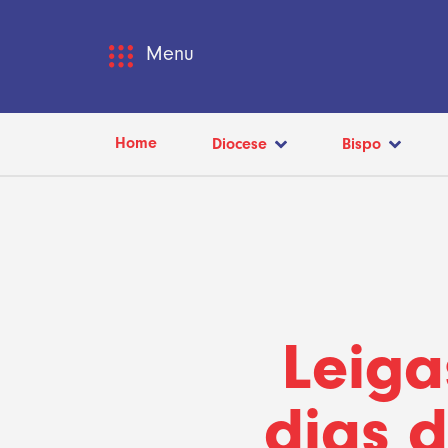
Menu
Home
Diocese
Bispo
Leiga
dias 