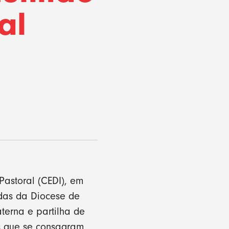
al
Pastoral (CEDI), em
adas da Diocese de
terna e partilha de
s que se consagram