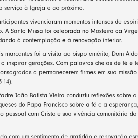
o serviço à Igreja e ao próximo.
articipantes vivenciaram momentos intensos de espir
ão. A Santa Missa foi celebrada no Mosteiro da Vir
idando à contemplação e à renovação interior.
marcantes foi a visita ao bispo emérito, Dom Aldo
a inspirar gerações. Com palavras cheias de fé e t
Consagradas a permanecerem firmes em sua missão d
-14).
 Padre João Batista Vieira conduziu reflexões sobre
queses do Papa Francisco sobre a fé e a esperança
ão pessoal com Cristo e sua vivência comunitária 
ado com um sentimento de gratidão e renovação espi