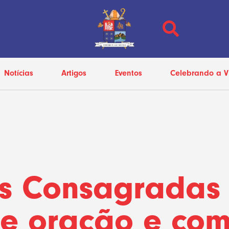
Notícias
Artigos
Eventos
Celebrando a V
s Consagradas
de oração e co