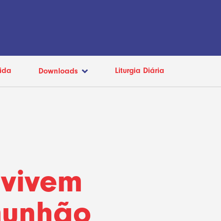
ida
Liturgia Diária
Downloads
 vivem
munhão