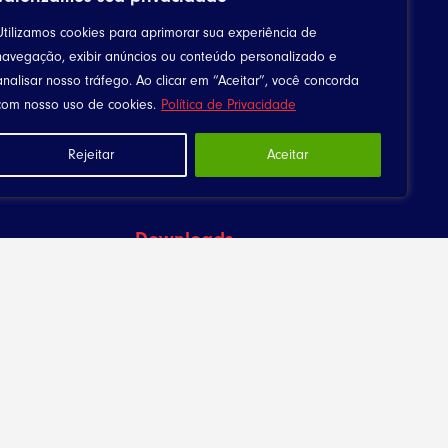
Utilizamos cookies para aprimorar sua experiência de
navegação, exibir anúncios ou conteúdo personalizado e
analisar nosso tráfego. Ao clicar em “Aceitar”, você concorda
com nosso uso de cookies.
Política de Privacidade
Rejeitar
Aceitar
Downloads
Canta Meu Povo
Arquivos
Política de Privacidade