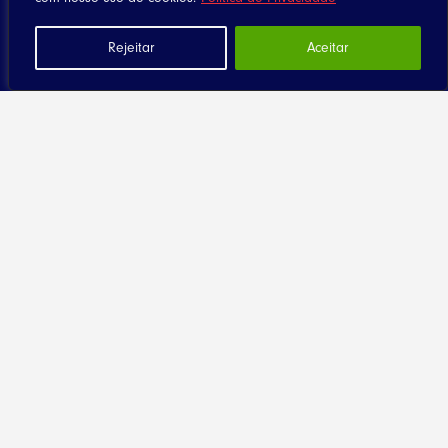
Rejeitar
Aceitar
Home
Notícias
Artigos
Eventos
Santuário
Seja Dizimista
Contato