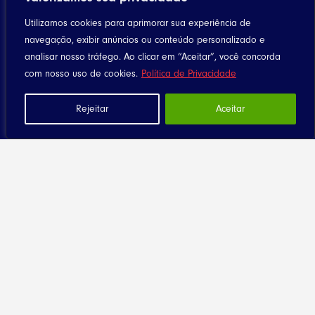
Utilizamos cookies para aprimorar sua experiência de
Home
navegação, exibir anúncios ou conteúdo personalizado e
analisar nosso tráfego. Ao clicar em “Aceitar”, você concorda
Notícias
com nosso uso de cookies.
Política de Privacidade
Artigos
Eventos
Rejeitar
Aceitar
Santuário
Seja Dizimista
Contato
Diocese
História
Clero
Religiosas
Seminários