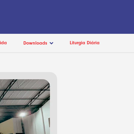
ida
Liturgia Diária
Downloads