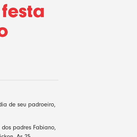
festa
o
dia de seu padroeiro,
 dos padres Fabiano,
ickon. As 25