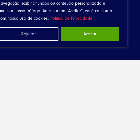
navegação, exibir anúncios ou conteúdo personalizado e
analisar nosso tráfego. Ao clicar em “Aceitar”, você concorda
com nosso uso de cookies.
Política de Privacidade
Rejeitar
Aceitar
Downloads
Canta Meu Povo
Arquivos