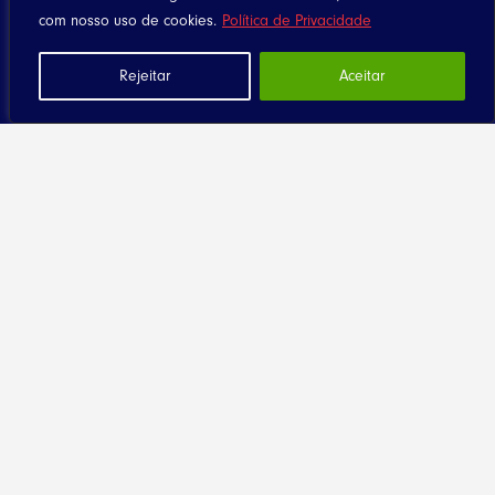
com nosso uso de cookies.
Política de Privacidade
Rejeitar
Aceitar
Home
Notícias
Artigos
Eventos
Santuário
Seja Dizimista
Contato