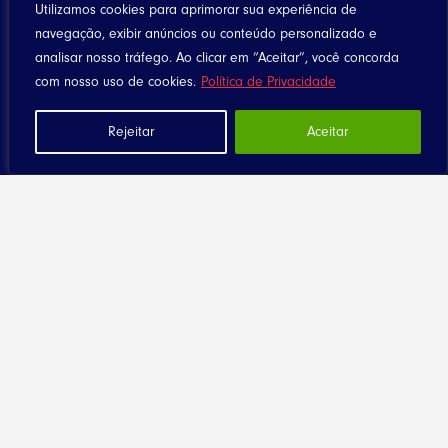
Utilizamos cookies para aprimorar sua experiência de
navegação, exibir anúncios ou conteúdo personalizado e
analisar nosso tráfego. Ao clicar em “Aceitar”, você concorda
com nosso uso de cookies.
Política de Privacidade
Rejeitar
Aceitar
Home
Notícias
Artigos
Eventos
Santuário
Seja Dizimista
Contato
Diocese