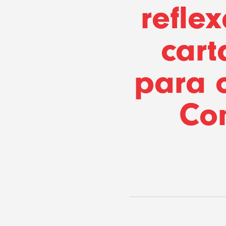
refle
cart
para 
Co