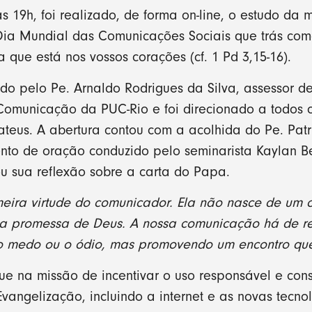
s 19h, foi realizado, de forma on-line, o estudo d
Dia Mundial das Comunicações Sociais que trás com
que está nos vossos corações (cf. 1 Pd 3,15-16).
ido pelo Pe. Arnaldo Rodrigues da Silva, assessor 
Comunicação da PUC-Rio e foi direcionado a todos
eus. A abertura contou com a acolhida do Pe. Patr
to de oração conduzido pelo seminarista Kaylan Bet
u sua reflexão sobre a carta do Papa.
meira virtude do comunicador. Ela não nasce de um
a promessa de Deus. A nossa comunicação há de ref
o medo ou o ódio, mas promovendo um encontro que 
e na missão de incentivar o uso responsável e con
angelização, incluindo a internet e as novas tecno