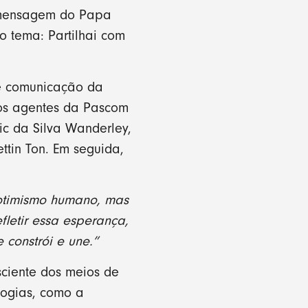
a mensagem do Papa
o tema: Partilhai com
de comunicação da
 os agentes da Pascom
ic da Silva Wanderley,
tin Ton. Em seguida,
 otimismo humano, mas
letir essa esperança,
constrói e une.”
sciente dos meios de
logias, como a