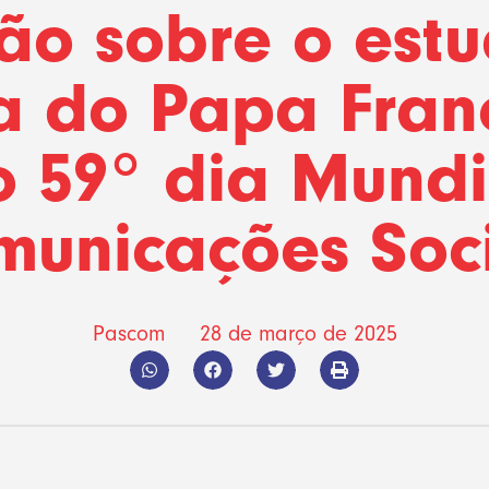
xão sobre o est
a do Papa Fran
o 59° dia Mundi
municações Soci
Pascom
28 de março de 2025