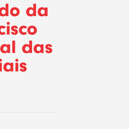
udo da
cisco
al das
ais