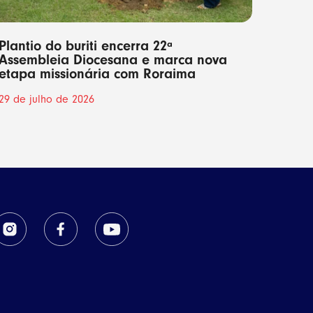
Plantio do buriti encerra 22ª
Assembleia Diocesana e marca nova
etapa missionária com Roraima
29 de julho de 2026