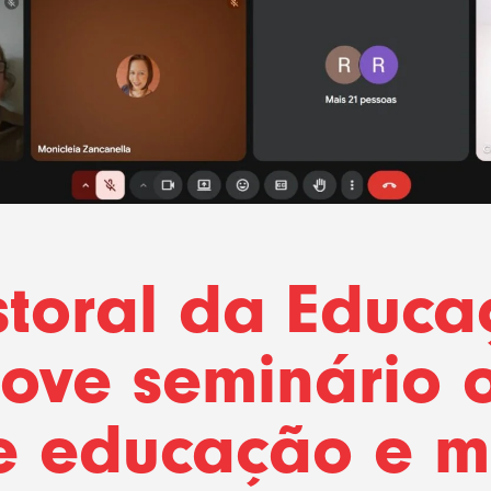
storal da Educa
ove seminário o
e educação e 