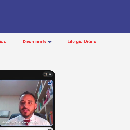
ida
Liturgia Diária
Downloads