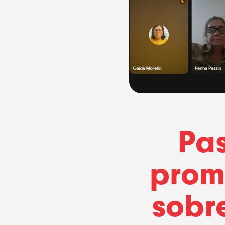
Pa
prom
sobr