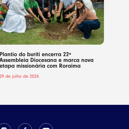
Plantio do buriti encerra 22ª
Assembleia Diocesana e marca nova
etapa missionária com Roraima
29 de julho de 2026