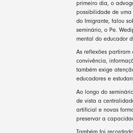
primeiro dia, o advog
possibilidade de uma 
do Imigrante, falou s
seminário, o Pe. Wedi
mental do educador di
As reflexões partiram
convivência, informaç
também exige atenção
educadores e estudan
Ao longo do seminário
de vista a centralid
artificial e novas fo
preservar a capacidad
Também foi recordada