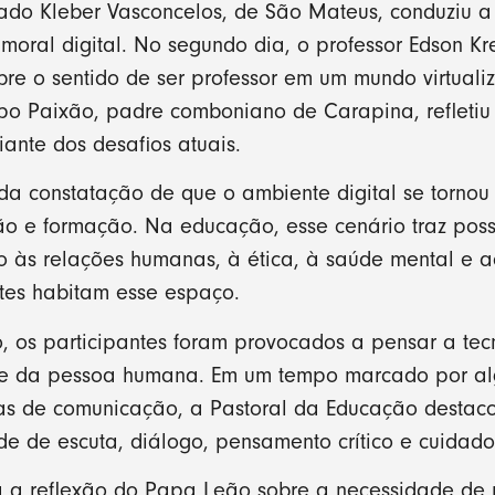
ado Kleber Vasconcelos, de São Mateus, conduziu a 
moral digital. No segundo dia, o professor Edson K
obre o sentido de ser professor em um mundo virtuali
po Paixão, padre comboniano de Carapina, refletiu
ante dos desafios atuais.
 da constatação de que o ambiente digital se torno
ão e formação. Na educação, esse cenário traz poss
 às relações humanas, à ética, à saúde mental e
tes habitam esse espaço.
, os participantes foram provocados a pensar a te
ade da pessoa humana. Em um tempo marcado por algo
rmas de comunicação, a Pastoral da Educação destac
e de escuta, diálogo, pensamento crítico e cuidado
 a reflexão do Papa Leão sobre a necessidade de