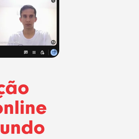
ção
nline
mundo