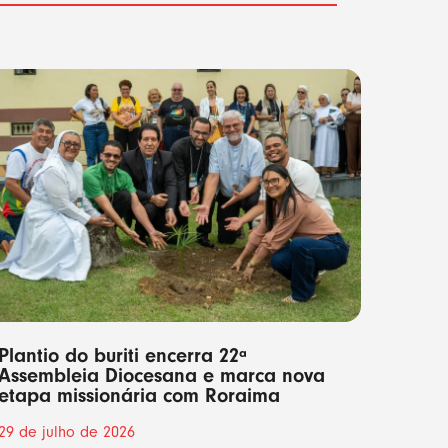
Plantio do buriti encerra 22ª
Assembleia Diocesana e marca nova
etapa missionária com Roraima
29 de julho de 2026