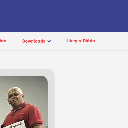
ida
Liturgia Diária
Downloads