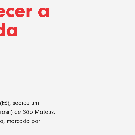
ecer a
da
(ES), sediou um
rasil) de São Mateus.
to, marcado por