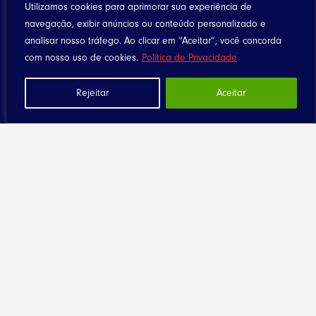
Utilizamos cookies para aprimorar sua experiência de
navegação, exibir anúncios ou conteúdo personalizado e
analisar nosso tráfego. Ao clicar em “Aceitar”, você concorda
com nosso uso de cookies.
Política de Privacidade
Rejeitar
Aceitar
Home
Notícias
Artigos