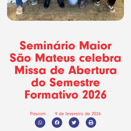
Seminário Maior
São Mateus celebra
Missa de Abertura
do Semestre
Formativo 2026
Pascom
9 de fevereiro de 2026