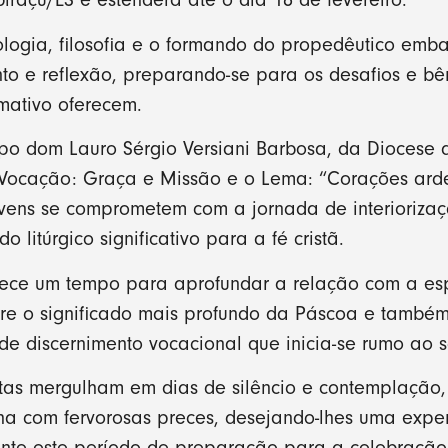
iraçu/ES e estenderá até o dia 18 de fevereiro.
ologia, filosofia e o formando do propedêutico em
nto e reflexão, preparando-se para os desafios e b
mativo oferecem.
po dom Lauro Sérgio Versiani Barbosa, da Diocese 
Vocação: Graça e Missão e o Lema: “Corações arde
s jovens se comprometem com a jornada de interioriz
o litúrgico significativo para a fé cristã.
ferece um tempo para aprofundar a relação com a esp
obre o significado mais profundo da Páscoa e també
 de discernimento vocacional que inicia-se rumo ao 
stas mergulham em dias de silêncio e contemplação
ha com fervorosas preces, desejando-lhes uma expe
ante este período de preparação para a celebração