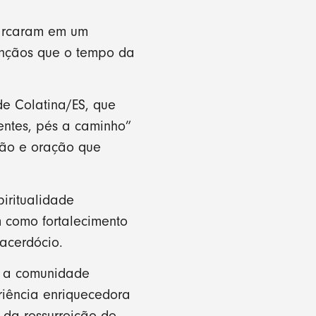
barcaram em um
ênçãos que o tempo da
de Colatina/ES, que
ntes, pés a caminho”
ação e oração que
iritualidade
m como fortalecimento
sacerdócio.
, a comunidade
riência enriquecedora
 da ressurreição de