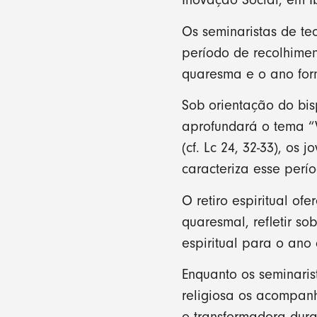
Inovação Social, em Ib
Os seminaristas de te
período de recolhime
quaresma e o ano for
Sob orientação do bis
aprofundará o tema “
(cf. Lc 24, 32-33), o
caracteriza esse períod
O retiro espiritual o
quaresmal, refletir s
espiritual para o ano
Enquanto os seminari
religiosa os acompan
e transformadora dur