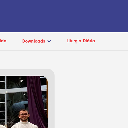
ida
Liturgia Diária
Downloads