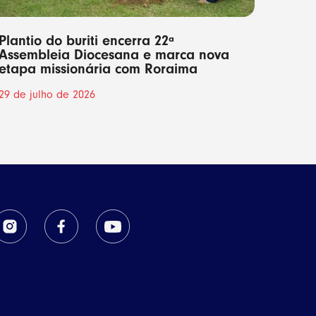
Plantio do buriti encerra 22ª
Assembleia Diocesana e marca nova
etapa missionária com Roraima
29 de julho de 2026