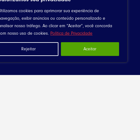
Utilizamos cookies para aprimorar sua experiência de
navegação, exibir anúncios ou conteúdo personalizado e
analisar nosso tráfego. Ao clicar em “Aceitar”, você concorda
com nosso uso de cookies.
Política de Privacidade
Rejeitar
Aceitar
Downloads
Canta Meu Povo
Arquivos