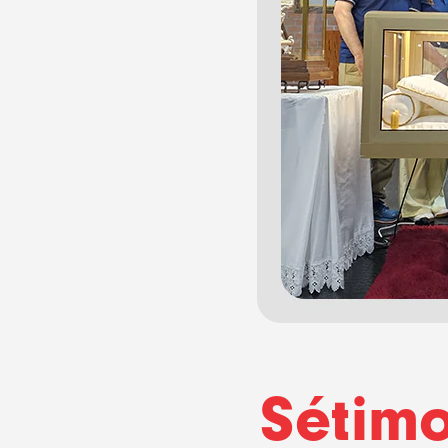
Sétim