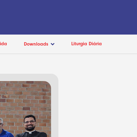
ida
Liturgia Diária
Downloads