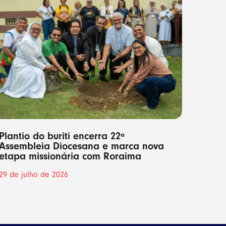
Plantio do buriti encerra 22ª
Assembleia Diocesana e marca nova
etapa missionária com Roraima
29 de julho de 2026