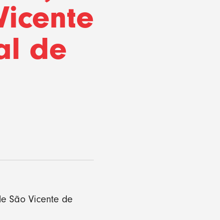
Vicente
al de
de São Vicente de