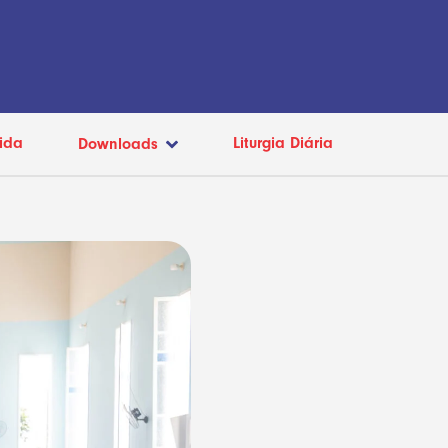
ida
Liturgia Diária
Downloads