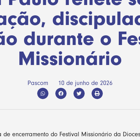
ação, discipula
ão durante o Fes
Missionário
Pascom
10 de junho de 2026
a de encerramento do Festival Missionário da Dioce