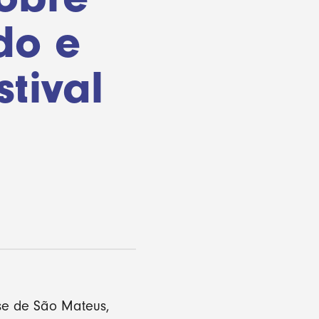
do e
tival
se de São Mateus,