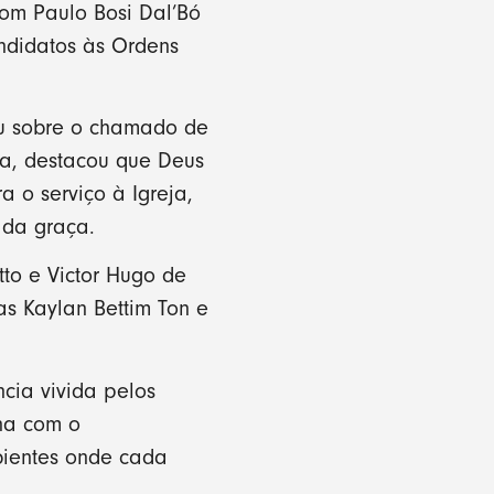
om Paulo Bosi Dal’Bó
ndidatos às Ordens
tiu sobre o chamado de
ia, destacou que Deus
 o serviço à Igreja,
 da graça.
to e Victor Hugo de
s Kaylan Bettim Ton e
ia vivida pelos
ina com o
bientes onde cada