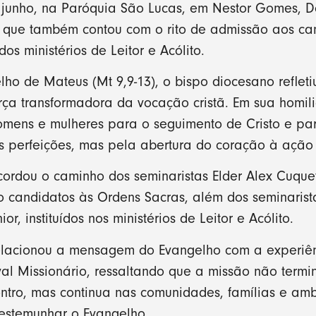
e junho, na Paróquia São Lucas, em Nestor Gomes, D
o que também contou com o rito de admissão aos ca
dos ministérios de Leitor e Acólito.
lho de Mateus (Mt 9,9-13), o bispo diocesano refle
rça transformadora da vocação cristã. Em sua homil
ens e mulheres para o seguimento de Cristo e para
s perfeições, mas pela abertura do coração à ação
ordou o caminho dos seminaristas Elder Alex Cuquet
 candidatos às Ordens Sacras, além dos seminarista
ior, instituídos nos ministérios de Leitor e Acólito.
acionou a mensagem do Evangelho com a experiênc
ival Missionário, ressaltando que a missão não term
ntro, mas continua nas comunidades, famílias e am
testemunhar o Evangelho.