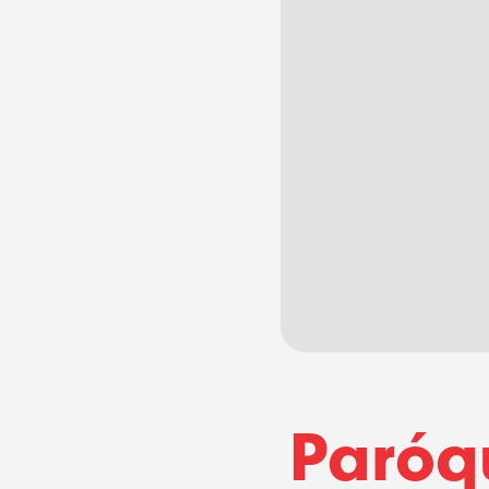
Paróq