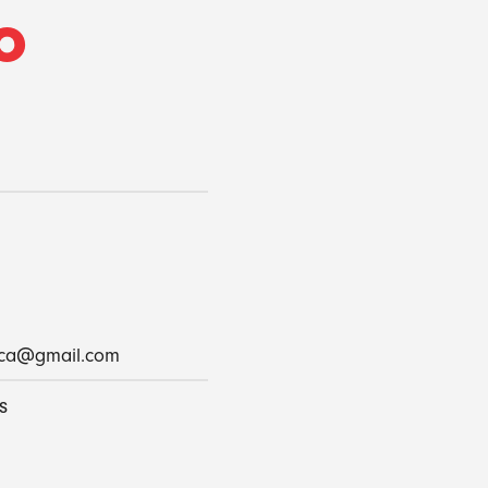
o
ica@gmail.com
s