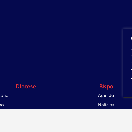
Diocese
Bispo
tória
Agenda
ro
Notícias
Utilitários
igiosas
inários
Celebrando a Vida