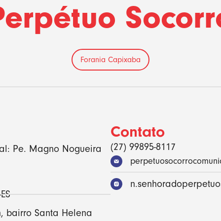
Perpétuo Socorr
Forania Capixaba
Contato
(27) 99895-8117
ial: Pe. Magno Nogueira
perpetuosocorrocomun
n.senhoradoperpetuo
-ES
n, bairro Santa Helena