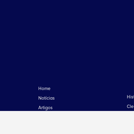
Home
His
Notícias
Cle
Artigos
Rel
Eventos
Sem
Santuário