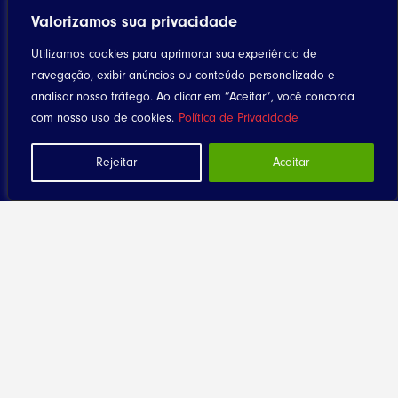
Bispo
Valorizamos sua privacidade
Agenda
Utilizamos cookies para aprimorar sua experiência de
Notícias
navegação, exibir anúncios ou conteúdo personalizado e
analisar nosso tráfego. Ao clicar em “Aceitar”, você concorda
Utilitários
com nosso uso de cookies.
Política de Privacidade
Celebrando a Vida
Rejeitar
Aceitar
Liturgia Diária
Downloads
Canta Meu Povo
Arquivos
Política de Privacidade