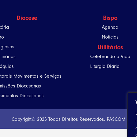
Diocese
Bispo
tória
Agenda
ro
Notícias
Utilitários
igiosas
inários
Celebrando a Vida
óquias
Liturgia Diária
torais Movimentos e Serviços
issões Diocesanas
umentos Diocesanos
Copyright© 2025 Todos Direitos Reservados. PASCOM