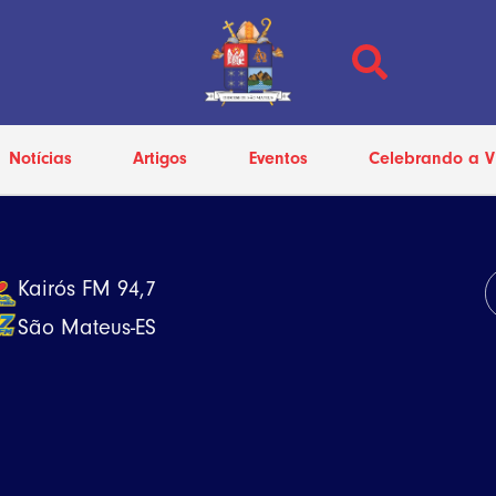
Notícias
Artigos
Eventos
Celebrando a V
Kairós FM 94,7
São Mateus-ES