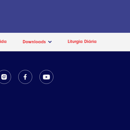
ida
Liturgia Diária
Downloads