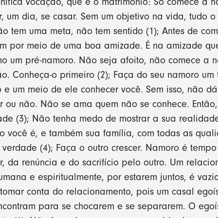
ífica vocação, que é o matrimônio: Só comece a 
, um dia, se casar. Sem um objetivo na vida, tudo o
ão tem uma meta, não tem sentido (1); Antes de co
m por meio de uma boa amizade. É na amizade que
o um pré-namoro. Não seja afoito, não comece a n
ção. Conheça-o primeiro (2); Faça do seu namoro um
 e um meio de ele conhecer você. Sem isso, não dá
r ou não. Não se ama quem não se conhece. Então,
ade (3); Não tenha medo de mostrar a sua realidade
o você é, e também sua família, com todas as quali
erdade (4); Faça o outro crescer. Namoro é tempo 
, da renúncia e do sacrifício pelo outro. Um relaci
ana e espiritualmente, por estarem juntos, é vazio
tomar conta do relacionamento, pois um casal egoí
 encontram para se chocarem e se separarem. O ego