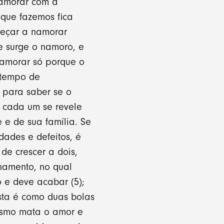
namorar com a
 que fazemos fica
meçar a namorar
 surge o namoro, e
amorar só porque o
 tempo de
 para saber se o
 cada um se revele
 e de sua família. Se
dades e defeitos, é
de crescer a dois,
onamento, no qual
 e deve acabar (5);
sta é como duas bolas
ísmo mata o amor e