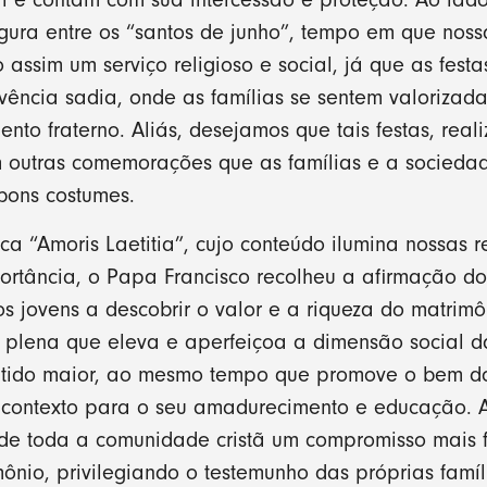
igura entre os “santos de junho”, tempo em que nos
 assim um serviço religioso e social, já que as fest
ivência sadia, onde as famílias se sentem valorizad
ento fraterno. Aliás, desejamos que tais festas, rea
em outras comemorações que as famílias e a socieda
bons costumes.
ca “Amoris Laetitia”, cujo conteúdo ilumina nossas 
rtância, o Papa Francisco recolheu a afirmação do
os jovens a descobrir o valor e a riqueza do matrimô
 plena que eleva e aperfeiçoa a dimensão social da
ntido maior, ao mesmo tempo que promove o bem dos
 contexto para o seu amadurecimento e educação. A
 de toda a comunidade cristã um compromisso mais 
nio, privilegiando o testemunho das próprias famíl