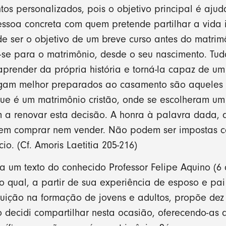
os personalizados, pois o objetivo principal é aju
soa concreta com quem pretende partilhar a vida i
e ser o objetivo de um breve curso antes do matrim
e para o matrimônio, desde o seu nascimento. Tudo
 aprender da própria história e torná-la capaz de 
hegam melhor preparados ao casamento são aquele
que é um matrimônio cristão, onde se escolheram um
 a renovar esta decisão. A honra à palavra dada, a
em comprar nem vender. Não podem ser impostas c
io. (Cf. Amoris Laetitia 205-216)
a um texto do conhecido Professor Felipe Aquino (6 
o qual, a partir de sua experiência de esposo e pai
buição na formação de jovens e adultos, propõe de
 decidi compartilhar nesta ocasião, oferecendo-as a