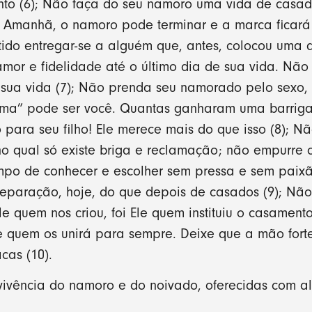
nto (6); Não faça do seu namoro uma vida de casad
. Amanhã, o namoro pode terminar e a marca ficará
tido entregar-se a alguém que, antes, colocou uma
amor e fidelidade até o último dia de sua vida. Não
e sua vida (7); Não prenda seu namorado pelo sexo,
tima” pode ser você. Quantas ganharam uma barriga
o para seu filho! Ele merece mais do que isso (8); 
no qual só existe briga e reclamação; não empurre
mpo de conhecer e escolher sem pressa e sem paix
eparação, hoje, do que depois de casados (9); Não
Ele quem nos criou, foi Ele quem instituiu o casame
e quem os unirá para sempre. Deixe que a mão forte
cas (10).
ivência do namoro e do noivado, oferecidas com ale