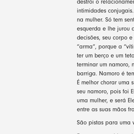
destrói o relacioname
intimidades conjugais
na mulher. Só tem sen
esquerda e lhe jurou 
decisões, seu corpo 
“arma”, porque a “ví
ter um berço e um tet
terminar um namoro, 
barriga. Namoro é te
É melhor chorar uma s
seu namoro, pois foi 
uma mulher, e será El
entre as suas mãos fra
São pistas para uma v