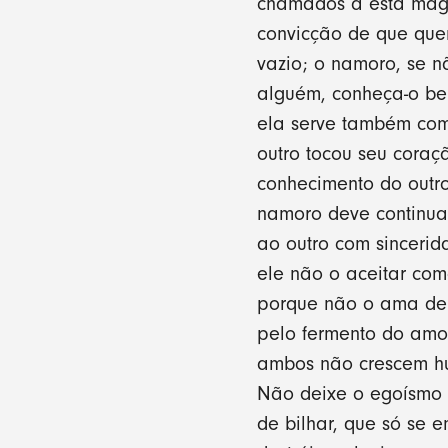
chamados a esta magn
convicção de que quer
vazio; o namoro, se n
alguém, conheça-o be
ela serve também com
outro tocou seu cora
conhecimento do outro
namoro deve continua
ao outro com sincerid
ele não o aceitar com
porque não o ama de v
pelo fermento do amor
ambos não crescem hum
Não deixe o egoísmo 
de bilhar, que só se