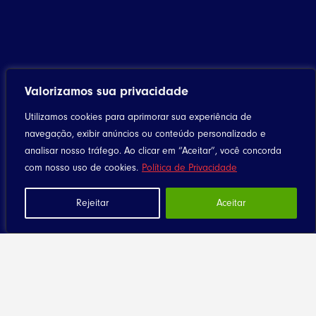
Valorizamos sua privacidade
Utilizamos cookies para aprimorar sua experiência de
navegação, exibir anúncios ou conteúdo personalizado e
analisar nosso tráfego. Ao clicar em “Aceitar”, você concorda
Home
com nosso uso de cookies.
Política de Privacidade
Notícias
Artigos
Rejeitar
Aceitar
Eventos
Santuário
Seja Dizimista
Contato