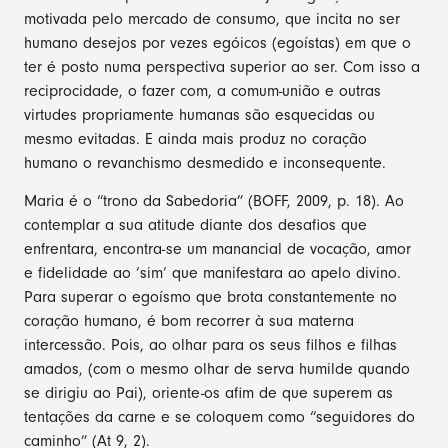
motivada pelo mercado de consumo, que incita no ser
humano desejos por vezes egóicos (egoístas) em que o
ter é posto numa perspectiva superior ao ser. Com isso a
reciprocidade, o fazer com, a comum-união e outras
virtudes propriamente humanas são esquecidas ou
mesmo evitadas. E ainda mais produz no coração
humano o revanchismo desmedido e inconsequente.
Maria é o “trono da Sabedoria” (BOFF, 2009, p. 18). Ao
contemplar a sua atitude diante dos desafios que
enfrentara, encontra-se um manancial de vocação, amor
e fidelidade ao ‘sim’ que manifestara ao apelo divino.
Para superar o egoísmo que brota constantemente no
coração humano, é bom recorrer à sua materna
intercessão. Pois, ao olhar para os seus filhos e filhas
amados, (com o mesmo olhar de serva humilde quando
se dirigiu ao Pai), oriente-os afim de que superem as
tentações da carne e se coloquem como “seguidores do
caminho” (At 9, 2).