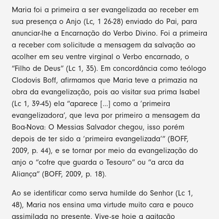
Maria foi a primeira a ser evangelizada ao receber em
sua presença o Anjo (Lc, 1 26-28) enviado do Pai, para
anunciar-lhe a Encarnação do Verbo Divino. Foi a primeira
a receber com solicitude a mensagem da salvação ao
acolher em seu ventre virginal o Verbo encarnado, o
“Filho de Deus” (Lc 1, 35). Em concordância como teólogo
Clodovis Boff, afirmamos que Maria teve a primazia na
obra da evangelização, pois ao visitar sua prima Isabel
(Lc 1, 39-45) ela “aparece […] como a ‘primeira
evangelizadora’, que leva por primeiro a mensagem da
Boa-Nova: O Messias Salvador chegou, isso porém
depois de ter sido a ‘primeira evangelizada’” (BOFF,
2009, p. 44), e se tornar por meio da evangelização do
anjo o “cofre que guarda o Tesouro” ou “a arca da
Aliança” (BOFF, 2009, p. 18).
Ao se identificar como serva humilde do Senhor (Lc 1,
48), Maria nos ensina uma virtude muito cara e pouco
assimilada no presente. Vive-se hoje a agitação