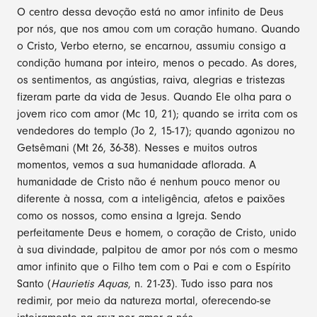
O centro dessa devoção está no amor infinito de Deus
por nós, que nos amou com um coração humano. Quando
o Cristo, Verbo eterno, se encarnou, assumiu consigo a
condição humana por inteiro, menos o pecado. As dores,
os sentimentos, as angústias, raiva, alegrias e tristezas
fizeram parte da vida de Jesus. Quando Ele olha para o
jovem rico com amor (Mc 10, 21); quando se irrita com os
vendedores do templo (Jo 2, 15-17); quando agonizou no
Getsêmani (Mt 26, 36-38). Nesses e muitos outros
momentos, vemos a sua humanidade aflorada. A
humanidade de Cristo não é nenhum pouco menor ou
diferente à nossa, com a inteligência, afetos e paixões
como os nossos, como ensina a Igreja. Sendo
perfeitamente Deus e homem, o coração de Cristo, unido
à sua divindade, palpitou de amor por nós com o mesmo
amor infinito que o Filho tem com o Pai e com o Espírito
Santo (
Haurietis Aquas
, n. 21-23). Tudo isso para nos
redimir, por meio da natureza mortal, oferecendo-se