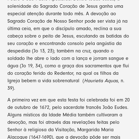
solenidade do Sagrado Coração de Jesus ganha uma
especial atenção durante todo mês. A devoção ao
Sagrado Coração de Nosso Senhor pode ser vista já na
última ceia, em que o discípulo amado, reclina a sua
cabeça sobre o peito de Jesus, escutando as batidas do
seu coração e encontrando consolo pela angústia da
despedida (Jo 13, 23); também na cruz, quando o
soldado lhe abre o lado com a lança e jorram sangue e
água (Jo 19, 34), como a graça dos sacramentos que flui
do coração ferido do Redentor, na qual os filhos da
Igreja bebem a vida sobrenatural (
Haurietis Aquas
, n.
39).
A primeira vez em que esta festa foi celebrada foi em 20
de outubro de 1672, pelo sacerdote francês João Eudes.
Alguns místicos da Idade Média também cultivaram a
devoção, mas foi através das revelações feitas pelo
Senhor à religiosa da Visitação, Margarida Maria
Alacoque (1647-1690), que a devoção pôde ser mais