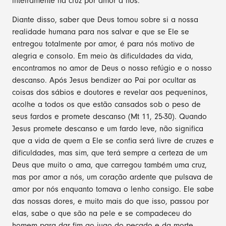
inteiramente na cruz por amor a nós.
Diante disso, saber que Deus tomou sobre si a nossa
realidade humana para nos salvar e que se Ele se
entregou totalmente por amor, é para nós motivo de
alegria e consolo. Em meio às dificuldades da vida,
encontramos no amor de Deus o nosso refúgio e o nosso
descanso. Após Jesus bendizer ao Pai por ocultar as
coisas dos sábios e doutores e revelar aos pequeninos,
acolhe a todos os que estão cansados sob o peso de
seus fardos e promete descanso (Mt 11, 25-30). Quando
Jesus promete descanso e um fardo leve, não significa
que a vida de quem a Ele se confia será livre de cruzes e
dificuldades, mas sim, que terá sempre a certeza de um
Deus que muito o ama, que carregou também uma cruz,
mas por amor a nós, um coração ardente que pulsava de
amor por nós enquanto tomava o lenho consigo. Ele sabe
das nossas dores, e muito mais do que isso, passou por
elas, sabe o que são na pele e se compadeceu do
homem para dar fim ao jugo do pecado e da morte.