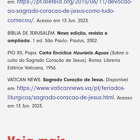
https://pt.aleteia.org/2015/06/11/devocao-
em:
ao-sagrado-coracao-de-jesus-como-tudo-
comecou/
. Acesso em 13 Jun. 2023.
BÍBLIA DE JERUSALÉM.
Nova edição, revista e
ampliada.
1 ed. São Paulo: Paulus, 2002.
PIO XII, Papa.
Carta Encíclica
Haurietis Aquas
(So
bre o
culto do Sagrado Coração de Jesus). Roma: Libreria
Editrice Vaticana, 1956.
VATICAN NEWS.
Sagrado Coração de Jesus.
Disponível
https://www.vaticannews.va/pt/feriados-
em:
liturgicos/sagrado-coracao-de-jesus.html
. Acesso
em 13 Jun. 2023.