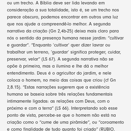
ou um trecho. A Bíblia deve ser lida levando em
consideração a sua totalidade, isto é, se um trecho nos
parece obscuro, podemos encontrar em outros uma luz
que nos ajude a compreendê-lo melhor. A segunda
narrativa da criação (Gn 2,4b-25) deixa mais claro para
nós o sentido da presença humana nesse jardim: “cultivar
e guardar”. “Enquanto ‘cultivar’ quer dizer lavrar ou
trabalhar um terreno, ‘guardar’ significa proteger, cuidar,
preservar, velar” (LS 67). A segunda narrativa não se
opõe à primeira, mas a ilumina e lhe dá o melhor
entendimento. Deus é o agricultor do jardim, e nele
coloca o homem, no meio das coisas que criou (cf Gn
2,8.15). “Estas narrações sugerem que a existência
humana se baseia sobre três relações fundamentais
intimamente ligadas: as relações com Deus, com o
próximo e com a terra” (LS 66). Interpretando sob esse
ponto de vista, percebe-se que o homem não está na
criação como o “cume de uma pirâmide”, ou “coroamento
e como finalidade de tudo quanto foi criado” (RUBIO,